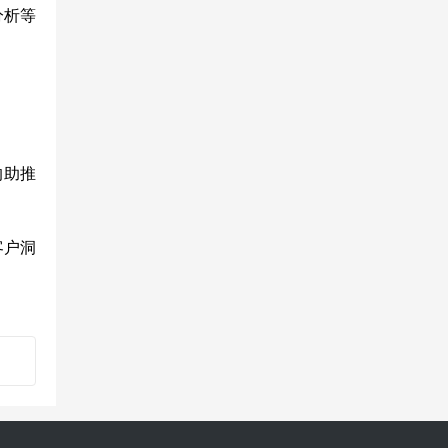
分析等
的助推
客户洞