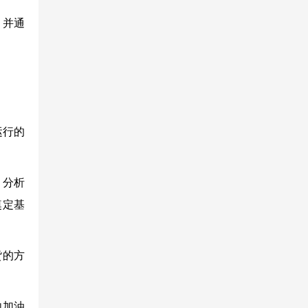
，并通
运行的
、分析
奠定基
货的方
向加油