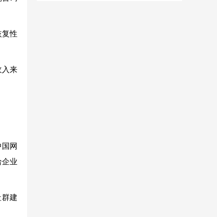
恢复性
收入来
中国网
给企业
社群建