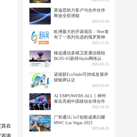
2025-11-12
莱迪思助力客户与合作伙伴
释放全部潜能
2024-12-18
欧洲最大的开源项目：Sber发
布了一系列先进的俄罗斯神
经网络模型
2025-11-21
移远通信多模卫星通信模组
BG95-S5获得Skylo网络认
证，进一步拓展全球卫星物
2025-01-15
联网市场
诺德获EcoVadis可持续发展评
级银牌认证
2023-02-03
AI EMPOWERS ALL丨神州
泰岳亮相中国移动全球合作
伙伴大会
2025-10-16
广和通5G IoT创新成果闪耀
MWC Las Vegas 2023
定其在
2023-09-28
究咨询