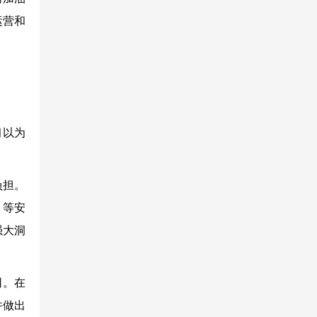
运营和
习以为
负担。
）等安
强大洞
司。在
，并做出